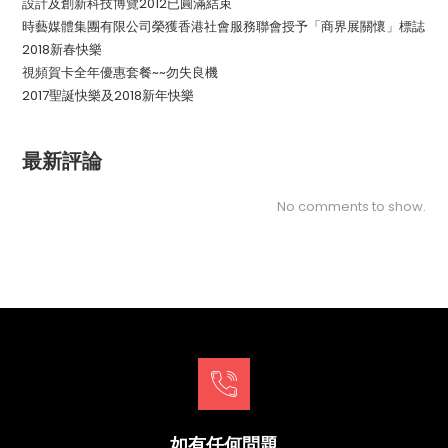
設計及創新科技博覽2012已圓滿結束
時藝媒體集團有限公司榮獲香港社會服務聯會授予「商界展關懷」標誌
2018新春快樂
視頻賀卡全年優惠套餐~~勿失良機
2017聖誕快樂及2018新年快樂
最新評論
No comments to show.
如有任何問題