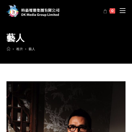
0
藝人
>
相片
>
藝人