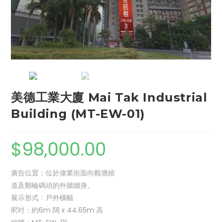
美德工業大廈 Mai Tak Industrial
Building (MT-EW-01)
$
98,000.00
廣告位置：位於偉業街面向觀塘繞
道及郵輪碼頭的外牆牆身。
展示形式：戶外橫幅
呎吋：約6m 闊 x 44.65m 高