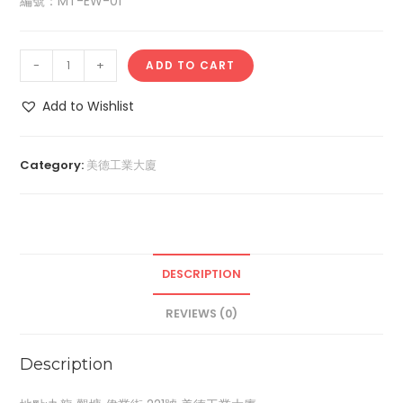
編號：MT-EW-01
-
+
ADD TO CART
Add to Wishlist
Category:
美德工業大廈
DESCRIPTION
REVIEWS (0)
Description