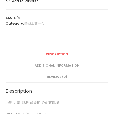
Add to Wishlist
SKU:
N/A
Category:
華成工商中心
DESCRIPTION
ADDITIONAL INFORMATION
REVIEWS (0)
Description
地點:九龍 觀塘 成業街 7號 東廣場
WSC-EW-E/WSC-EW-F